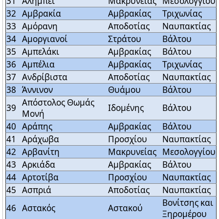
31
Αλήμπεϊ
Μακρυνείας
Μεσολογγίου
32
Αμβρακία
Αμβρακίας
Τριχωνίας
33
Αμόρανη
Αποδοτίας
Ναυπακτίας
34
Αμοργιανοί
Στράτου
Βάλτου
35
Αμπελάκι
Αμβρακίας
Βάλτου
36
Αμπέλια
Αμβρακίας
Τριχωνίας
37
Ανδρίβιστα
Αποδοτίας
Ναυπακτίας
38
Άννινον
Θυάμου
Βάλτου
Απόστολος Θωμάς
39
Ιδομένης
Βάλτου
Μονή
40
Αράπης
Αμβρακίας
Βάλτου
41
Αράχωβα
Προσχίου
Ναυπακτίας
42
Αρβανίτη
Μακρυνείας
Μεσολογγίου
43
Αρκιάδα
Αμβρακίας
Βάλτου
44
Αρτοτίβα
Προσχίου
Ναυπακτίας
45
Ασπριά
Αποδοτίας
Ναυπακτίας
Βονίτσης και
46
Αστακός
Αστακού
Ξηρομέρου