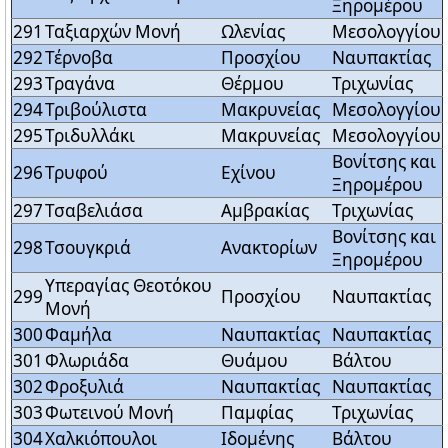
Ξηρομέρου
291
Ταξιαρχών Μονή
Ωλενίας
Μεσολογγίου
292
Τέρνοβα
Προσχίου
Ναυπακτίας
293
Τραγάνα
Θέρμου
Τριχωνίας
294
Τριβούλιστα
Μακρυνείας
Μεσολογγίου
295
Τριδυλλάκι
Μακρυνείας
Μεσολογγίου
Βονίτσης και
296
Τρυφού
Εχίνου
Ξηρομέρου
297
Τσαβελιάσα
Αμβρακίας
Τριχωνίας
Βονίτσης και
298
Τσουγκριά
Ανακτορίων
Ξηρομέρου
Υπεραγίας Θεοτόκου
299
Προσχίου
Ναυπακτίας
Μονή
300
Φαμήλα
Ναυπακτίας
Ναυπακτίας
301
Φλωριάδα
Θυάμου
Βάλτου
302
Φροξυλιά
Ναυπακτίας
Ναυπακτίας
303
Φωτεινού Μονή
Παμφίας
Τριχωνίας
304
Χαλκιόπουλοι
Ιδομένης
Βάλτου