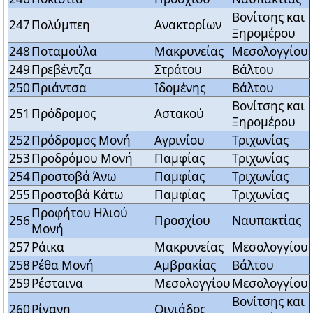
Βονίτσης και
247
Πολύμπεη
Ανακτορίων
Ξηρομέρου
248
Ποταμούλα
Μακρυνείας
Μεσολογγίου
249
Πρεβέντζα
Στράτου
Βάλτου
250
Πριάντσα
Ιδομένης
Βάλτου
Βονίτσης και
251
Πρόδρομος
Αστακού
Ξηρομέρου
252
Πρόδρομος Μονή
Αγρινίου
Τριχωνίας
253
Προδρόμου Μονή
Παμφίας
Τριχωνίας
254
Προστοβά Άνω
Παμφίας
Τριχωνίας
255
Προστοβά Κάτω
Παμφίας
Τριχωνίας
Προφήτου Ηλιού
256
Προσχίου
Ναυπακτίας
Μονή
257
Ράικα
Μακρυνείας
Μεσολογγίου
258
Ρέθα Μονή
Αμβρακίας
Βάλτου
259
Ρέσταινα
Μεσολογγίου
Μεσολογγίου
Βονίτσης και
260
Ρίγανη
Οινιάδος