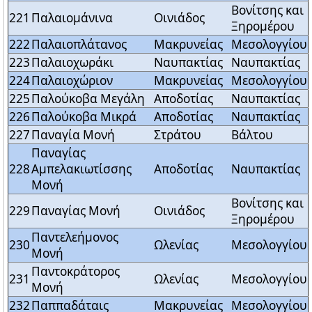
Βονίτσης και
221
Παλαιομάνινα
Οινιάδος
Ξηρομέρου
222
Παλαιοπλάτανος
Μακρυνείας
Μεσολογγίου
223
Παλαιοχωράκι
Ναυπακτίας
Ναυπακτίας
224
Παλαιοχώριον
Μακρυνείας
Μεσολογγίου
225
Παλούκοβα Μεγάλη
Αποδοτίας
Ναυπακτίας
226
Παλούκοβα Μικρά
Αποδοτίας
Ναυπακτίας
227
Παναγία Μονή
Στράτου
Βάλτου
Παναγίας
228
Αμπελακιωτίσσης
Αποδοτίας
Ναυπακτίας
Μονή
Βονίτσης και
229
Παναγίας Μονή
Οινιάδος
Ξηρομέρου
Παντελεήμονος
230
Ωλενίας
Μεσολογγίου
Μονή
Παντοκράτορος
231
Ωλενίας
Μεσολογγίου
Μονή
232
Παππαδάταις
Μακρυνείας
Μεσολογγίου