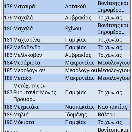
Βονίτσης και
178
Μαχαιρά
Αστακού
Ξηρομέρου
179
Μαχαλά
Αμβρακίας
Τριχωνίας
Βονίτσης και
180
Μαχαλά
Εχίνου
Ξηρομέρου
181
Μαχταρίνα
Παμφίας
Τριχωνίας
182
Μεδαδένδρι
Παμφίας
Τριχωνίας
183
Μελίγκοβον
Αμβρακίας
Τριχωνίας
184
Μεσάριστα
Μακρυνείας
Μεσολογγίου
185
Μεσολόγγιον
Μεσολογγίου
Μεσολογγίου
186
Μεταξά
Μακρυνείας
Μεσολογγίου
Μετόχι της εν
187
Ευρυτανία Μονής
Παμφίας
Τριχωνίας
Προυσού
188
Μεχμετάκι
Ναυπακτίας
Ναυπακτίας
189
Μηλιά
Ιδομένης
Βάλτου
190
Μόκιστα
Παμφίας
Τριχωνίας
Βονίτσης και