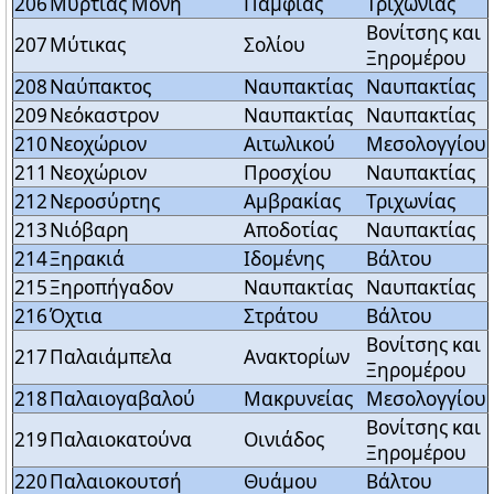
206
Μυρτιάς Μονή
Παμφίας
Τριχωνίας
Βονίτσης και
207
Μύτικας
Σολίου
Ξηρομέρου
208
Ναύπακτος
Ναυπακτίας
Ναυπακτίας
209
Νεόκαστρον
Ναυπακτίας
Ναυπακτίας
210
Νεοχώριον
Αιτωλικού
Μεσολογγίου
211
Νεοχώριον
Προσχίου
Ναυπακτίας
212
Νεροσύρτης
Αμβρακίας
Τριχωνίας
213
Νιόβαρη
Αποδοτίας
Ναυπακτίας
214
Ξηρακιά
Ιδομένης
Βάλτου
215
Ξηροπήγαδον
Ναυπακτίας
Ναυπακτίας
216
Όχτια
Στράτου
Βάλτου
Βονίτσης και
217
Παλαιάμπελα
Ανακτορίων
Ξηρομέρου
218
Παλαιογαβαλού
Μακρυνείας
Μεσολογγίου
Βονίτσης και
219
Παλαιοκατούνα
Οινιάδος
Ξηρομέρου
220
Παλαιοκουτσή
Θυάμου
Βάλτου