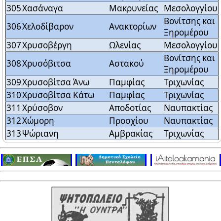
305
Χασάναγα
Μακρυνείας
Μεσολογγίου
Βονίτσης και
306
Χελοδίβαρον
Ανακτορίων
Ξηρομέρου
307
Χρυσοβέργη
Ωλενίας
Μεσολογγίου
Βονίτσης και
308
Χρυσόβιτσα
Αστακού
Ξηρομέρου
309
Χρυσοβίτσα Άνω
Παμφίας
Τριχωνίας
310
Χρυσοβίτσα Κάτω
Παμφίας
Τριχωνίας
311
Χρύσοβον
Αποδοτίας
Ναυπακτίας
312
Χώμορη
Προσχίου
Ναυπακτίας
313
Ψώριανη
Αμβρακίας
Τριχωνίας