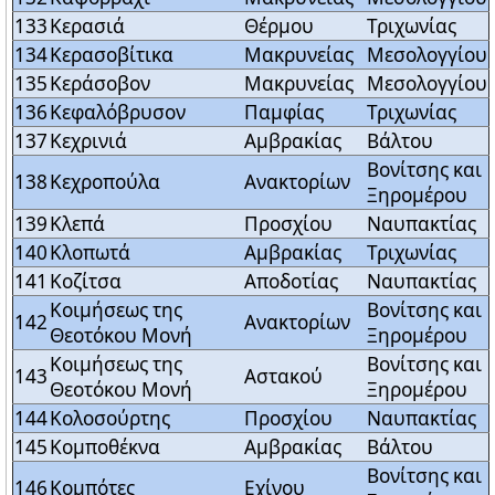
133
Κερασιά
Θέρμου
Τριχωνίας
134
Κερασοβίτικα
Μακρυνείας
Μεσολογγίου
135
Κεράσοβον
Μακρυνείας
Μεσολογγίου
136
Κεφαλόβρυσον
Παμφίας
Τριχωνίας
137
Κεχρινιά
Αμβρακίας
Βάλτου
Βονίτσης και
138
Κεχροπούλα
Ανακτορίων
Ξηρομέρου
139
Κλεπά
Προσχίου
Ναυπακτίας
140
Κλοπωτά
Αμβρακίας
Τριχωνίας
141
Κοζίτσα
Αποδοτίας
Ναυπακτίας
Κοιμήσεως της
Βονίτσης και
142
Ανακτορίων
Θεοτόκου Μονή
Ξηρομέρου
Κοιμήσεως της
Βονίτσης και
143
Αστακού
Θεοτόκου Μονή
Ξηρομέρου
144
Κολοσούρτης
Προσχίου
Ναυπακτίας
145
Κομποθέκνα
Αμβρακίας
Βάλτου
Βονίτσης και
146
Κομπότες
Εχίνου