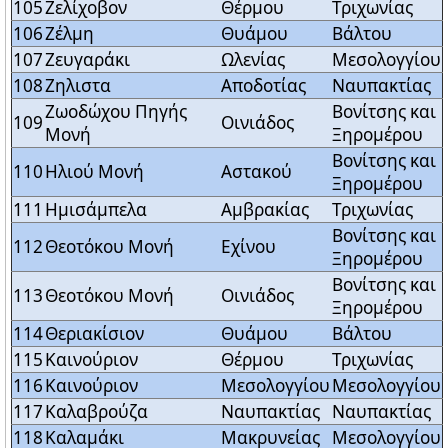
105
Ζελίχοβον
Θέρμου
Τριχωνίας
106
Ζέλμη
Θυάμου
Βάλτου
107
Ζευγαράκι
Ωλενίας
Μεσολογγίου
108
Ζηλιστα
Αποδοτίας
Ναυπακτίας
Ζωοδώχου Πηγής
Βονίτσης και
109
Οινιάδος
Μονή
Ξηρομέρου
Βονίτσης και
110
Ηλιού Μονή
Αστακού
Ξηρομέρου
111
Ημισάμπελα
Αμβρακίας
Τριχωνίας
Βονίτσης και
112
Θεοτόκου Μονή
Εχίνου
Ξηρομέρου
Βονίτσης και
113
Θεοτόκου Μονή
Οινιάδος
Ξηρομέρου
114
Θεριακίσιον
Θυάμου
Βάλτου
115
Καινούριον
Θέρμου
Τριχωνίας
116
Καινούριον
Μεσολογγίου
Μεσολογγίου
117
Καλαβρούζα
Ναυπακτίας
Ναυπακτίας
118
Καλαμάκι
Μακρυνείας
Μεσολογγίου