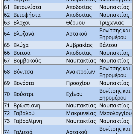
61
Βετουλίστα
Αποδοτίας
Ναυπακτίας
62
Βετοψήστα
Αποδοτίας
Ναυπακτίας
63
Βλοχοί
Θέρμου
Τριχωνίας
Βονίτσης και
64
Βλυζανά
Αστακού
Ξηρομέρου
65
Βλύχα
Αμβρακίας
Βάλτου
66
Βοϊτσά
Αποδοτίας
Ναυπακτίας
67
Βομβοκούς
Ναυπακτίας
Ναυπακτίας
Βονίτσης και
68
Βόνιτσα
Ανακτορίων
Ξηρομέρου
69
Βονόρτα
Προσχίου
Ναυπακτίας
Βονίτσης και
70
Βούστρι
Εχίνου
Ξηρομέρου
71
Βρώστιανη
Ναυπακτίας
Ναυπακτίας
72
Γαβαλού
Μακρυνείας
Μεσολογγίου
73
Γαβρολίμνη
Ναυπακτίας
Ναυπακτίας
Βονίτσης και
74
Γαλιτσά
Αστακού