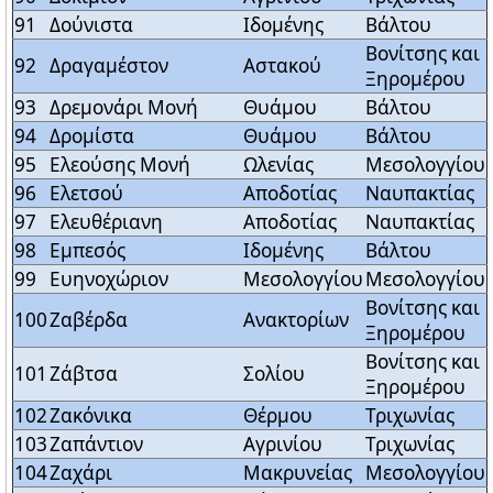
91
Δούνιστα
Ιδομένης
Βάλτου
Βονίτσης και
92
Δραγαμέστον
Αστακού
Ξηρομέρου
93
Δρεμονάρι Μονή
Θυάμου
Βάλτου
94
Δρομίστα
Θυάμου
Βάλτου
95
Ελεούσης Μονή
Ωλενίας
Μεσολογγίου
96
Ελετσού
Αποδοτίας
Ναυπακτίας
97
Ελευθέριανη
Αποδοτίας
Ναυπακτίας
98
Εμπεσός
Ιδομένης
Βάλτου
99
Ευηνοχώριον
Μεσολογγίου
Μεσολογγίου
Βονίτσης και
100
Ζαβέρδα
Ανακτορίων
Ξηρομέρου
Βονίτσης και
101
Ζάβτσα
Σολίου
Ξηρομέρου
102
Ζακόνικα
Θέρμου
Τριχωνίας
103
Ζαπάντιον
Αγρινίου
Τριχωνίας
104
Ζαχάρι
Μακρυνείας
Μεσολογγίου