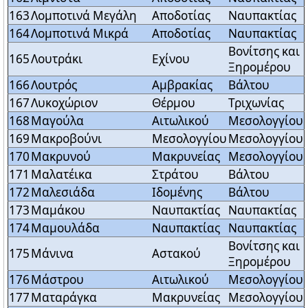
163
Λομποτινά Μεγάλη
Αποδοτίας
Ναυπακτίας
164
Λομποτινά Μικρά
Αποδοτίας
Ναυπακτίας
Βονίτσης και
165
Λουτράκι
Εχίνου
Ξηρομέρου
166
Λουτρός
Αμβρακίας
Βάλτου
167
Λυκοχώριον
Θέρμου
Τριχωνίας
168
Μαγούλα
Αιτωλικού
Μεσολογγίου
169
Μακροβούνι
Μεσολογγίου
Μεσολογγίου
170
Μακρυνού
Μακρυνείας
Μεσολογγίου
171
Μαλατέικα
Στράτου
Βάλτου
172
Μαλεσιάδα
Ιδομένης
Βάλτου
173
Μαμάκου
Ναυπακτίας
Ναυπακτίας
174
Μαμουλάδα
Ναυπακτίας
Ναυπακτίας
Βονίτσης και
175
Μάνινα
Αστακού
Ξηρομέρου
176
Μάστρου
Αιτωλικού
Μεσολογγίου
177
Ματαράγκα
Μακρυνείας
Μεσολογγίου