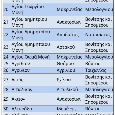
Αγίου Γεωργίου
20
Μακρυνείας
Μεσολογγίου
Μονή
Άγίου Δημητρίου
Βονίτσης και
21
Ανακτορίων
Μονή
Ξηρομέρου
Αγίου Δμημητρίου
22
Αποδοτίας
Ναυπακτίας
Μονή
Αγίου Δμημητρίου
Βονίτσης και
23
Αστακού
Μονή
Ξηρομέρου
24
Αγίου Θωμά Μονή
Μακρυνείας
Μεσολογγίου
25
Αγρίδιον
Θυάμου
Βάλτου
26
Αγρίνιον
Αγρινίου
Τριχωνίας
Βονίτσης και
27
Αετός
Εχίνου
Ξηρομέρου
28
Αιτωλικόν
Αιτωλικού
Μεσολογγίου
Βονίτσης και
29
Άκτιον
Ανακτορίων
Ξηρομέρου
30
Αλευράδα
Ιδομένης
Βάλτου