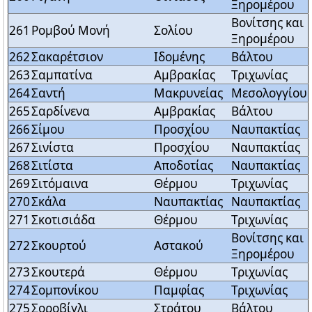
Ξηρομέρου
Βονίτσης και
261
Ρομβού Μονή
Σολίου
Ξηρομέρου
262
Σακαρέτσιον
Ιδομένης
Βάλτου
263
Σαμπατίνα
Αμβρακίας
Τριχωνίας
264
Σαντή
Μακρυνείας
Μεσολογγίου
265
Σαρδίνενα
Αμβρακίας
Βάλτου
266
Σίμου
Προσχίου
Ναυπακτίας
267
Σινίστα
Προσχίου
Ναυπακτίας
268
Σιτίστα
Αποδοτίας
Ναυπακτίας
269
Σιτόμαινα
Θέρμου
Τριχωνίας
270
Σκάλα
Ναυπακτίας
Ναυπακτίας
271
Σκοτισιάδα
Θέρμου
Τριχωνίας
Βονίτσης και
272
Σκουρτού
Αστακού
Ξηρομέρου
273
Σκουτερά
Θέρμου
Τριχωνίας
274
Σομπονίκου
Παμφίας
Τριχωνίας
275
Σοροβίγλι
Στράτου
Βάλτου