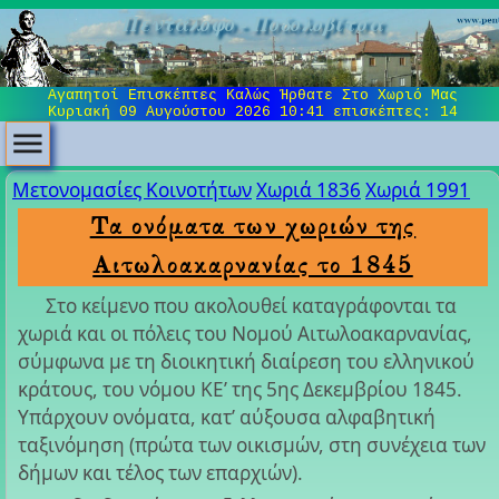
Πεντάλοφο - Ποδολοβίτσα
Αγαπητοί Επισκέπτες Καλώς Ήρθατε Στο Χωριό Μας
Κυριακή 09 Αυγούστου 2026 10:41
επισκέπτες: 14
Μετονομασίες Κοινοτήτων
Χωριά 1836
Χωριά 1991
Τα ονόματα των χωριών της
Αιτωλοακαρνανίας το 1845
Στο κείμενο που ακολουθεί καταγράφονται τα
χωριά και οι πόλεις του Νομού Αιτωλοακαρνανίας,
σύμφωνα με τη διοικητική διαίρεση του ελληνικού
κράτους, του νόμου ΚΕ’ της 5ης Δεκεμβρίου 1845.
Υπάρχουν ονόματα, κατ’ αύξουσα αλφαβητική
ταξινόμηση (πρώτα των οικισμών, στη συνέχεια των
δήμων και τέλος των επαρχιών).