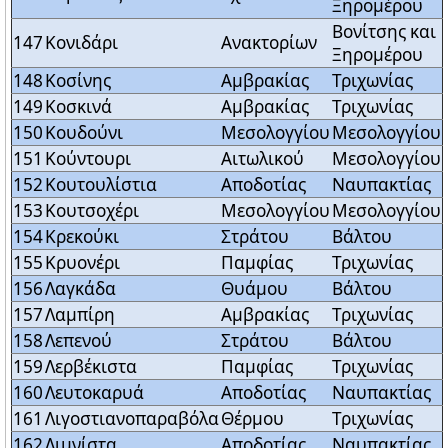
Ξηρομέρου
Βονίτσης και
147
Κονιδάρι
Ανακτορίων
Ξηρομέρου
148
Κοσίνης
Αμβρακίας
Τριχωνίας
149
Κοσκινά
Αμβρακίας
Τριχωνίας
150
Κουδούνι
Μεσολογγίου
Μεσολογγίου
151
Κούντουρι
Αιτωλικού
Μεσολογγίου
152
Κουτουλίστια
Αποδοτίας
Ναυπακτίας
153
Κουτσοχέρι
Μεσολογγίου
Μεσολογγίου
154
Κρεκούκι
Στράτου
Βάλτου
155
Κρυονέρι
Παμφίας
Τριχωνίας
156
Λαγκάδα
Θυάμου
Βάλτου
157
Λαμπίρη
Αμβρακίας
Τριχωνίας
158
Λεπενού
Στράτου
Βάλτου
159
Λερβέκιστα
Παμφίας
Τριχωνίας
160
Λευτοκαρυά
Αποδοτίας
Ναυπακτίας
161
Λιγοστιανοπαραβόλα
Θέρμου
Τριχωνίας
162
Λιμνίστα
Αποδοτίας
Ναυπακτίας