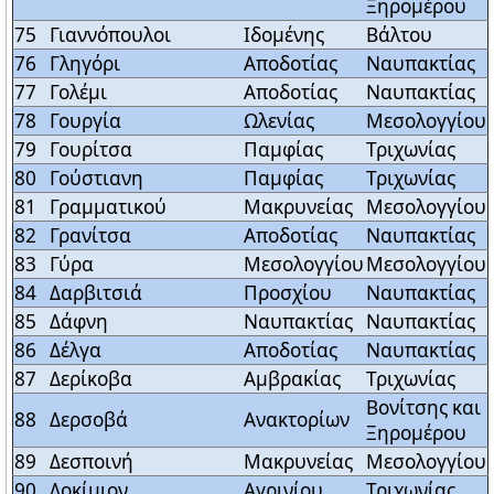
Ξηρομέρου
75
Γιαννόπουλοι
Ιδομένης
Βάλτου
76
Γληγόρι
Αποδοτίας
Ναυπακτίας
77
Γολέμι
Αποδοτίας
Ναυπακτίας
78
Γουργία
Ωλενίας
Μεσολογγίου
79
Γουρίτσα
Παμφίας
Τριχωνίας
80
Γούστιανη
Παμφίας
Τριχωνίας
81
Γραμματικού
Μακρυνείας
Μεσολογγίου
82
Γρανίτσα
Αποδοτίας
Ναυπακτίας
83
Γύρα
Μεσολογγίου
Μεσολογγίου
84
Δαρβιτσιά
Προσχίου
Ναυπακτίας
85
Δάφνη
Ναυπακτίας
Ναυπακτίας
86
Δέλγα
Αποδοτίας
Ναυπακτίας
87
Δερίκοβα
Αμβρακίας
Τριχωνίας
Βονίτσης και
88
Δερσοβά
Ανακτορίων
Ξηρομέρου
89
Δεσποινή
Μακρυνείας
Μεσολογγίου
90
Δοκίμιον
Αγρινίου
Τριχωνίας