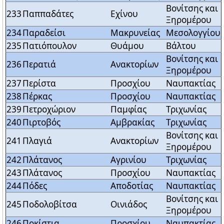
Βονίτσης και
233
Παππαδάτες
Εχίνου
Ξηρομέρου
234
Παραδείσι
Μακρυνείας
Μεσολογγίου
235
Πατιόπουλον
Θυάμου
Βάλτου
Βονίτσης και
236
Περατιά
Ανακτορίων
Ξηρομέρου
237
Περίστα
Προσχίου
Ναυπακτίας
238
Πέρκας
Προσχίου
Ναυπακτίας
239
Πετροχώριον
Παμφίας
Τριχωνίας
240
Πιρτοβός
Αμβρακίας
Τριχωνίας
Βονίτσης και
241
Πλαγιά
Ανακτορίων
Ξηρομέρου
242
Πλάτανος
Αγρινίου
Τριχωνίας
243
Πλάτανος
Προσχίου
Ναυπακτίας
244
Πόδες
Αποδοτίας
Ναυπακτίας
Βονίτσης και
245
Ποδολοβίτσα
Οινιάδος
Ξηρομέρου
246
Ποκίστια
Προσχίου
Ναυπακτίας