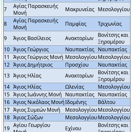
Αγίας Παρασκευής
7
Μακρυνείας
Μεσολογγίου
Μονή
Αγίας Παρασκευής
8
Παμφίας
Τριχωνίας
Μονή
Βονίτσης και
9
Άγιος Βασίλειος
Ανακτορίων
Ξηρομέρου
10
Άγιος Γεώργιος
Ναυπακτίας
Ναυπακτίας
11
Άγιος Γεώργιος Μονή
Μεσολογγίου
Μεσολογγίου
12
Άγιος Δημήτριος
Προσχίου
Ναυπακτίας
Βονίτσης και
13
Άγιος Ηλίας
Ανακτορίων
Ξηρομέρου
14
Άγιος Ηλίας
Ωλενίας
Μεσολογγίου
15
Άγιος Ιωάννης Μονή
Ναυπακτίας
Ναυπακτίας
16
Άγιος Νικόλαος Μονή
Ιδομένης
Βάλτου
17
Άγιος Συμεών Μονή
Μεσολογγίου
Μεσολογγίου
18
Άγιος Σώζων
Μεσολογγίου
Μεσολογγίου
Αγίου Γεωργίου
Βονίτσης και
19
Εχίνου
Μονή
Ξηρομέρου