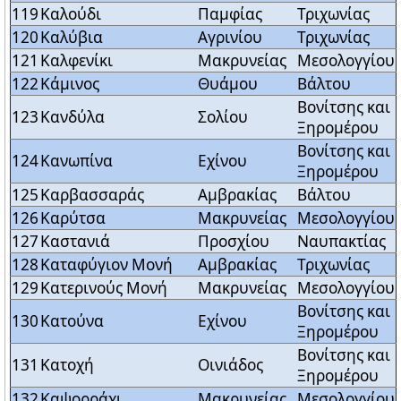
119
Καλούδι
Παμφίας
Τριχωνίας
120
Καλύβια
Αγρινίου
Τριχωνίας
121
Καλφενίκι
Μακρυνείας
Μεσολογγίου
122
Κάμινος
Θυάμου
Βάλτου
Βονίτσης και
123
Κανδύλα
Σολίου
Ξηρομέρου
Βονίτσης και
124
Κανωπίνα
Εχίνου
Ξηρομέρου
125
Καρβασσαράς
Αμβρακίας
Βάλτου
126
Καρύτσα
Μακρυνείας
Μεσολογγίου
127
Καστανιά
Προσχίου
Ναυπακτίας
128
Καταφύγιον Μονή
Αμβρακίας
Τριχωνίας
129
Κατερινούς Μονή
Μακρυνείας
Μεσολογγίου
Βονίτσης και
130
Κατούνα
Εχίνου
Ξηρομέρου
Βονίτσης και
131
Κατοχή
Οινιάδος
Ξηρομέρου
132
Καψορράχι
Μακρυνείας
Μεσολογγίου