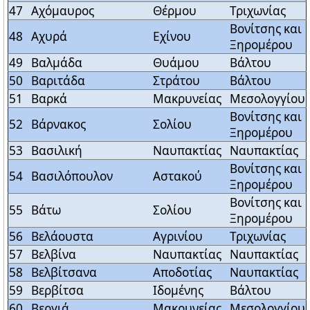
47
Αχόμαυρος
Θέρμου
Τριχωνίας
Βονίτσης και
48
Αχυρά
Εχίνου
Ξηρομέρου
49
Βαλμάδα
Θυάμου
Βάλτου
50
Βαριτάδα
Στράτου
Βάλτου
51
Βαρκά
Μακρυνείας
Μεσολογγίου
Βονίτσης και
52
Βάρνακος
Σολίου
Ξηρομέρου
53
Βασιλική
Ναυπακτίας
Ναυπακτίας
Βονίτσης και
54
Βασιλόπουλον
Αστακού
Ξηρομέρου
Βονίτσης και
55
Βάτω
Σολίου
Ξηρομέρου
56
Βελάουστα
Αγρινίου
Τριχωνίας
57
Βελβίνα
Ναυπακτίας
Ναυπακτίας
58
Βελβίτσανα
Αποδοτίας
Ναυπακτίας
59
Βερβίτσα
Ιδομένης
Βάλτου
60
Βεργιά
Μακρυνείας
Μεσολογγίου