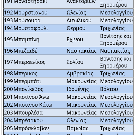
191
Μοναστηράκι
Ανακτορίων
Ξηρομέρου
192
Μουρστιάνου
Ωλενίας
Μεσολογγίου
193
Μούσουρα
Αιτωλικού
Μεσολογγίου
194
Μουσταφούλι
Θέρμου
Τριχωνίας
Βονίτσης και
195
Μπαμπίνη
Εχίνου
Ξηρομέρου
196
Μπεζαϊδέ
Ναυπακτίας
Ναυπακτίας
Βονίτσης και
197
Μπερδενίκος
Σολίου
Ξηρομέρου
198
Μπερίκος
Αμβρακίας
Τριχωνίας
199
Μπερμπάτι
Μακρυνείας
Μεσολογγίου
200
Μπονίκεβος
Ιδομένης
Βάλτου
201
Μποτίνου Άνω
Μακρυνείας
Μεσολογγίου
202
Μποτίνου Κάτω
Μακρυνείας
Μεσολογγίου
203
Μπουρλέσα
Μακρυνείας
Μεσολογγίου
204
Μπρέσακου
Ωλενίας
Μεσολογγίου
205
Μπρόσκλαβον
Παμφίας
Τριχωνίας