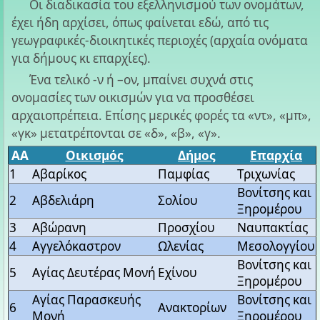
Οι διαδικασία του εξελληνισμού των ονομάτων,
έχει ήδη αρχίσει, όπως φαίνεται εδώ, από τις
γεωγραφικές-διοικητικές περιοχές (αρχαία ονόματα
για δήμους κι επαρχίες).
Ένα τελικό -ν ή –ον, μπαίνει συχνά στις
ονομασίες των οικισμών για να προσθέσει
αρχαιοπρέπεια. Επίσης μερικές φορές τα «ντ», «μπ»,
«γκ» μετατρέπονται σε «δ», «β», «γ».
AA
Οικισμός
Δήμος
Επαρχία
1
Αβαρίκος
Παμφίας
Τριχωνίας
Βονίτσης και
2
Αβδελιάρη
Σολίου
Ξηρομέρου
3
Αβώρανη
Προσχίου
Ναυπακτίας
4
Αγγελόκαστρον
Ωλενίας
Μεσολογγίου
Βονίτσης και
5
Αγίας Δευτέρας Μονή
Εχίνου
Ξηρομέρου
Αγίας Παρασκευής
Βονίτσης και
6
Ανακτορίων
Μονή
Ξηρομέρου