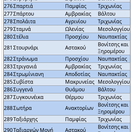
276
Σπαρτιά
Παμφίας
Τριχωνίας
277
Σπάρτου
Αμβρακίας
Βάλτου
278
Σπολάιτα
Αγρινίου
Τριχωνίας
279
Σταμνά
Ωλενίας
Μεσολογγίου
280
Στέλια
Προσχίου
Ναυπακτίας
Βονίτσης και
281
Στουρνάρι
Αστακού
Ξηρομέρου
282
Στράνωμα
Προσχίου
Ναυπακτίας
283
Στριγανιά
Αμβρακίας
Τριχωνίας
284
Στρωμίνιανη
Αποδοτίας
Ναυπακτίας
285
Συβίστα
Μακρυνείας
Μεσολογγίου
286
Συγγενά
Θυάμου
Βάλτου
287
Συγκουνέικα
Θέρμου
Τριχωνίας
Βονίτσης και
288
Σωτήρα
Ανακτορίων
Ξηρομέρου
289
Ταξιάρχης
Παμφίας
Τριχωνίας
Βονίτσης και
290
Ταξιαρχών Μονή
Αστακού