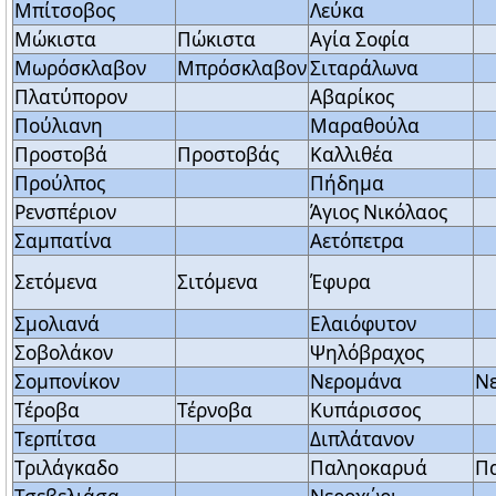
Μπίτσοβος
Λεύκα
Μώκιστα
Πώκιστα
Αγία Σοφία
Μωρόσκλαβον
Μπρόσκλαβον
Σιταράλωνα
Πλατύπορον
Αβαρίκος
Πούλιανη
Μαραθούλα
Προστοβά
Προστοβάς
Καλλιθέα
Προύλπος
Πήδημα
Ρενσπέριον
Άγιος Νικόλαος
Σαμπατίνα
Αετόπετρα
Σετόμενα
Σιτόμενα
Έφυρα
Σμολιανά
Ελαιόφυτον
Σοβολάκον
Ψηλόβραχος
Σομπονίκον
Νερομάνα
Ν
Τέροβα
Τέρνοβα
Κυπάρισσος
Τερπίτσα
Διπλάτανον
Τριλάγκαδο
Παληοκαρυά
Π