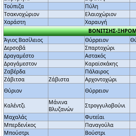
Τούπιζα
Πύλη
Τσακνοχώριον
Ελαιοχώριον
Χαράστη
Χαραυγή
ΒΟΝΙΤΣΗΣ-ΞΗΡΟ
Άγιος Βασίλειος
Θύρρειον
Θ
Δερσοβά
Σπαρτοχώρι
Δραγαμέστο
Αστακός
Δραγάμεστον
Καραϊσκάκης
Ζαβέρδα
Πάλαιρος
Ζάβιτσα
Ζάβιστα
Αρχοντοχώρι
Θύριον
Θύρρειον
Μάνινα
Καλέντζι
Στρογγυλοβούνι
Βλυζανών
Μαχαλάς
Φυτείαι
Μπερδενίκος
Παναγούλα
Μπούστρι
Βούστρι