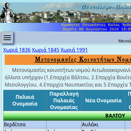
Πεντάλοφο - Ποδο
Αγαπητοί Επισκέπτες Καλώς Ήρθ
Πέμπτη 06 Αυγούστου 2026 19:0
Μενο
Χωριά 1836
Χωριά 1845
Χωριά 1991
Μετονομασίες Κοινοτήτων Νομ
Μετονομασίες κοινοτήτων νομού Αιτωλοακαρνανία
άλλοτε υπήρχαν (1.Επαρχία Βάλτου, 2.Επαρχία Βονίτ
Μεσολογγίου, 4.Επαρχία Ναυπακτίας και 5.Επαρχία 
Παραλλαγή
Παλαιά
Παλαιάς
Νέα Ονομασία
Ονομασία
Ονομασίας
ΒΑΛΤΟΥ
Βερδίτσα
Αυλάκι