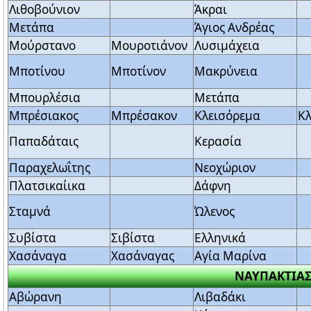
Λιθοβούνιον
Άκραι
Μετάπα
Άγιος Ανδρέας
Μούρστανο
Μουροτιάνον
Λυσιμάχεια
Μποτίνου
Μποτίνον
Μακρύνεια
Μπουρλέσια
Μετάπα
Μπρέσιακος
Μπρέσακον
Κλεισόρεμα
Κ
Παπαδάταις
Κερασία
Παραχελωΐτης
Νεοχώριον
Πλατσικαίικα
Δάφνη
Σταμνά
Ώλενος
Συβίστα
Σιβίστα
Ελληνικά
Χασάναγα
Χασάναγας
Αγία Μαρίνα
ΝΑΥΠΑΚΤΙΑ
Αβώρανη
Λιβαδάκι