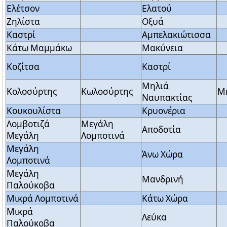
Ελέτσον
Ελατού
Ζηλίστα
Οξυά
Καστρί
Αμπελακιώτισσα
Κάτω Μαμμάκω
Μακύνεια
Κοζίτσα
Καστρί
Μηλιά
Κολοσύρτης
Κωλοσύρτης
Μ
Ναυπακτίας
Κουκουλίστα
Κρυονέρια
Λομβοτιζά
Μεγάλη
Αποδοτία
Μεγάλη
Λομποτινά
Μεγάλη
Άνω Χώρα
Λομποτινά
Μεγάλη
Μανδρινή
Παλούκοβα
Μικρά Λομποτινά
Κάτω Χώρα
Μικρά
Λεύκα
Παλούκοβα