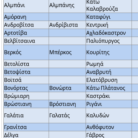
Κάτω
Αλμπάνι
Αλμπάνης
Καλαβρούζα
Αμόρανη
Καταφύγι
Ανδροβίτσα
Ανδρίβιστα
Κεντρική
Αρτοτίβα
Αχλαδόκαστρον
Βελβίτσαινα
Παλιόπυργος
Βερκός
Μπέρκος
Κουρίτης
Βετολίστα
Ρωμηά
Βετοψίστα
Αναβρυτή
Βοϊτσά
Ελατόβρυση
Βονόρτας
Βονώρτα
Κάτω Πλάτανος
Βρώμιαρη
Καστράκι
Βρώστιανη
Βρόστιανη
Ριγάνι
Γαλάτια
Γαλατάς
Καλυδών
Γρανίτσα
Ανθόφυτον
Δέλγα
Γάβρος