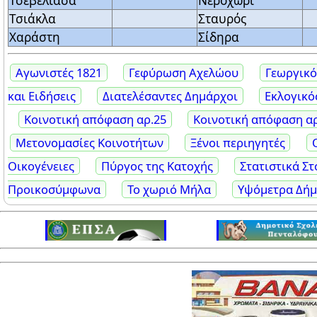
Τσεβελιάσα
Νεροχώρι
Τσιάκλα
Σταυρός
Χαράστη
Σίδηρα
Αγωνιστές 1821
Γεφύρωση Αχελώου
Γεωργικό
και Ειδήσεις
Διατελέσαντες Δημάρχοι
Εκλογικό
Κοινοτική απόφαση αρ.25
Κοινοτική απόφαση αρ
Μετονομασίες Κοινοτήτων
Ξένοι περιηγητές
Οικογένειες
Πύργος της Κατοχής
Στατιστικά Στ
Προικοσύμφωνα
Το χωριό Μήλα
Υψόμετρα Δήμ