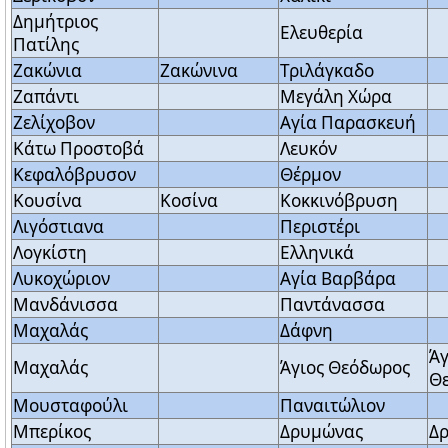
Δημήτριος
Ελευθερία
Πατίλης
Ζακώνια
Ζακώνινα
Τριλάγκαδο
Ζαπάντι
Μεγάλη Χώρα
Ζελίχοβον
Αγία Παρασκευή
Κάτω Προστοβά
Λευκόν
Κεφαλόβρυσον
Θέρμον
Κουσίνα
Κοσίνα
Κοκκινόβρυση
Λιγόστιανα
Περιστέρι
Λογκίστη
Ελληνικά
Λυκοχώριον
Αγία Βαρβάρα
Μανδάνισσα
Παντάνασσα
Μαχαλάς
Δάφνη
Άγ
Μαχαλάς
Άγιος Θεόδωρος
Θ
Μουσταφούλι
Παναιτώλιον
Μπερίκος
Δρυμώνας
Δ