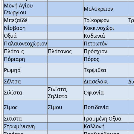
Μονή Αγίου
Μολύκρειον
Γεωργίου
Μπεζαϊδέ
Τρίκορφον
Τρ
Νίσβαρη
Κοκκινοχώρι
Οξυά
Κυδωνιά
Παλαιονεοχώριον
Πετρωτόν
Πλάταις
Πλάτανος
Πρόσχιον
Πόριαρη
Πόρος
Ρωμηά
Τερψιθέα
Σέλτσα
Διασελάκι
Δι
Σινίστα,
Σιλίστα
Οφιονία
Ζηλίστα
Σίμος
Σίμου
Ποτιδανία
Σιτίστα
Γραμμένη Οξυά
Στρωμίνιανη
Καλλονή