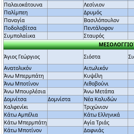
Παλαιοκάτουνα
Λεσίνιον
Παλίμπεη
Δρυμός
Παναγία
Βασιλόπουλον
Ποδολοβίτσα
Πεντάλοφον
Συμπολαίικα
Σταυρός
ΜΕΣΟΛΟΓΓΙΟ
Άγιος Γεώργιος
Σιόστα
Σ
Ανατολικόν
Αιτωλικόν
Άνω Μπερμπάτη
Κυψέλη
Άνω Μποτίνον
Λιθοβούνι
Άνω Μπουρλέσια
Άνω Μετάπα
Δομνίτσα
Δομνίστα
Νέα Καλυδών
Καλφενίκι
Τριχώνιον
Κάτω Αμπέλια
Κάτω Ελληνικά
Κάτω Μπερμπάτη
Αγία Τριάς
Κάτω Μποτίνον
Δαφνιάς