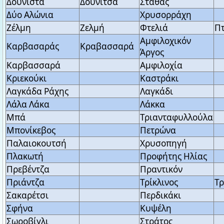
Δούνιστα
Δούνιτσα
Σταθάς
Δύο Αλώνια
Χρυσορράχη
Ζέλμη
Ζελμή
Φτελιά
Πτ
Αμφιλοχικόν
Καρβασαράς
Κραβασσαρά
Άργος
Καρβασσαρά
Αμφιλοχία
Κριεκούκι
Καστράκι
Λαγκάδα Ράχης
Λαγκάδι
Λάλα Λάκα
Λάκκα
Μπά
Τριανταφυλλούλα
Μπονίκεβος
Πετρώνα
Παλαιοκουτσή
Χρυσοπηγή
Πλακωτή
Προφήτης Ηλίας
Πρεβέντζα
Πραντικόν
Πριάντζα
Τρίκλινος
Τρ
Σακαρέτσι
Περδικάκι
Σφήνα
Κυψέλη
Σωροβίγλι
Στράτος