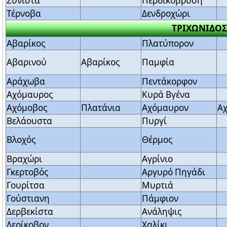
Συνίστα
Περδικόβρυση
Τέρνοβα
Δενδροχώρι
ΤΡΙΧΩΝΙΔΟΣ
Αβαρίκος
Πλατύπορον
Αβαρινού
Αβαρίκος
Παμφία
Αράχωβα
Πεντάκορφον
Αχόμαυρος
Κυρά Βγένα
Αχόμοβος
Πλατάνια
Αχόμαυρον
Α
Βελάουστα
Πυργί
Βλοχός
Θέρμος
Βραχώρι
Αγρίνιο
Γκερτοβός
Αργυρό Πηγάδι
Γουρίτσα
Μυρτιά
Γούστιανη
Πάμφιον
Δερβεκίστα
Ανάληψις
Δερίκοβον
Χαλίκι